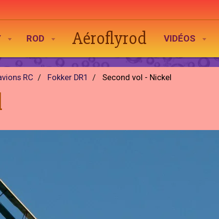
Aéroflyrod
Y
ROD
VIDÉOS
avions RC
Fokker DR1
Second vol - Nickel
l