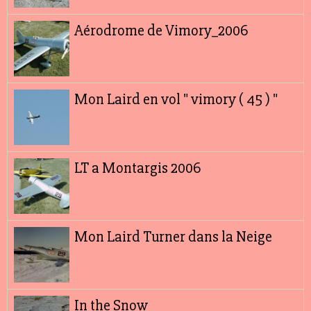
Aérodrome de Vimory_2006
Mon Laird en vol " vimory ( 45 ) "
LT a Montargis 2006
Mon Laird Turner dans la Neige
In the Snow