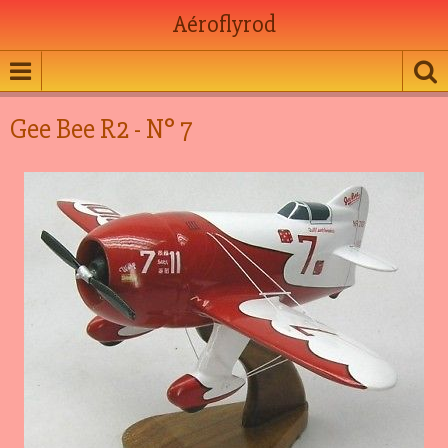
Aéroflyrod
Gee Bee R2 - N° 7