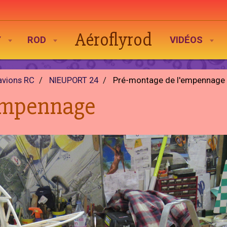
Aéroflyrod
Y
ROD
VIDÉOS
avions RC
NIEUPORT 24
Pré-montage de l'empennage
'empennage