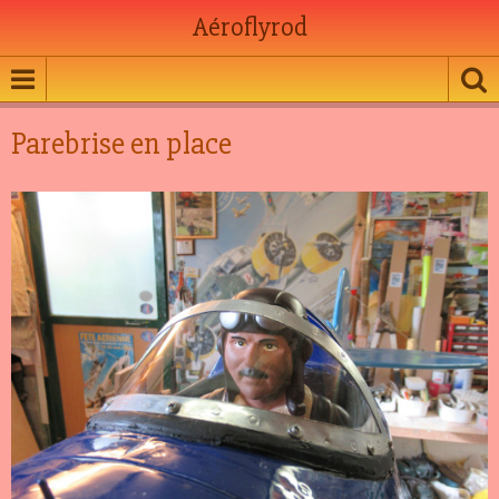
Aéroflyrod
Parebrise en place