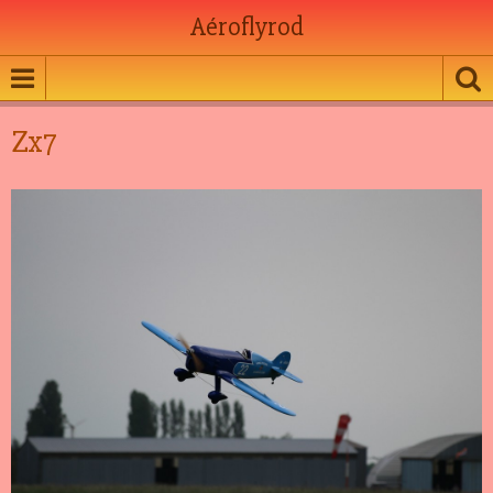
Aéroflyrod
Zx7