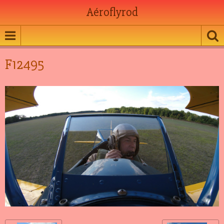
Aéroflyrod
F12495