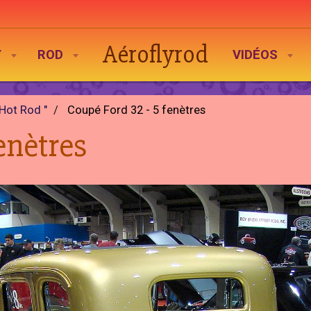
Aéroflyrod
Y
ROD
VIDÉOS
 Hot Rod "
Coupé Ford 32 - 5 fenètres
enètres