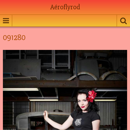
Aéroflyrod
091280