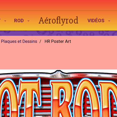
Aéroflyrod
Y
ROD
VIDÉOS
 Plaques et Dessins
HR Poster Art