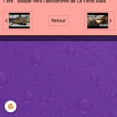
1 ère " balade vers l'aérodrome de La Ferté Alais "
Retour